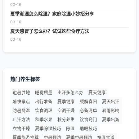
03-16
夏季潮湿怎么除湿？家庭除湿小妙招分享
03-16
夏天感冒了怎么办？试试这些食疗方法
03-16
热门养生标签
避暑胜地
睡觉质量
出汗多怎么办
夏天健康
凉快景点
出行准备
夏季健康
缓解春困
夏天出汗
防暑降温
饮食调理
空调干燥
必备清单
暴雨影响
止汗方法
秋季水果
秋分养生
饮食窍门
夏季出游
衣物干燥
夏季除湿技巧
除湿
助眠技巧
夏季旅游推荐
中暑预防
夏季中暑预防
祛湿食谱