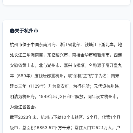
关于杭州市
杭州市位于中国东南沿海、浙江省北部、钱塘江下游北岸，地
处长江三角洲南翼，东临绍兴市，南接金华市和衢州市，西连
安徽省黄山市，北与湖州市、嘉兴市接壤。名称源于隋开皇九
年（589年）废钱唐郡置杭州，取“余杭”之“杭”字为名；南宋
建炎三年（1129年）升为临安府，为行在所；元代设杭州路，
明清为杭州府，1949年5月3日和平解放，同年设立杭州市，
为浙江省省会。
截至2023年末，杭州市下辖10个市辖区、2个县，代管1个县
级市，总面积16853.57平方千米；常住人口1252.1万人，户