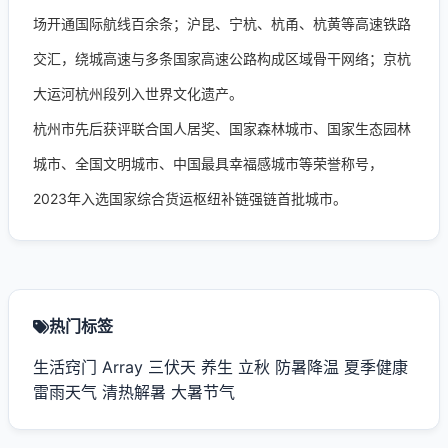
场开通国际航线百余条；沪昆、宁杭、杭甬、杭黄等高速铁路
交汇，绕城高速与多条国家高速公路构成区域骨干网络；京杭
大运河杭州段列入世界文化遗产。
杭州市先后获评联合国人居奖、国家森林城市、国家生态园林
城市、全国文明城市、中国最具幸福感城市等荣誉称号，
2023年入选国家综合货运枢纽补链强链首批城市。
热门标签
生活窍门
Array
三伏天
养生
立秋
防暑降温
夏季健康
雷雨天气
清热解暑
大暑节气