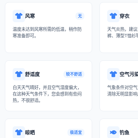
风寒
穿衣
无
温度未达到风寒所需的低温，稍作防
天气炎热，建议
寒准备即可。
裤、薄型T恤衫
舒适度
空气污
较不舒适
白天天气晴好，并且空气湿度偏大，
气象条件对空气
在这种天气条件下，您会感到有些闷
清除无明显影响
热，不很舒适。
晾晒
钓鱼
极适宜