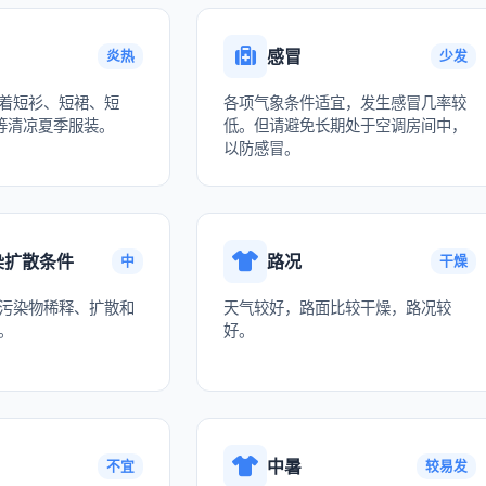
感冒
炎热
少发
着短衫、短裙、短
各项气象条件适宜，发生感冒几率较
等清凉夏季服装。
低。但请避免长期处于空调房间中，
以防感冒。
染扩散条件
路况
中
干燥
污染物稀释、扩散和
天气较好，路面比较干燥，路况较
。
好。
中暑
不宜
较易发