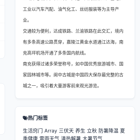
工业以汽车汽配、油气化工、丝纺服装等为主导产
业。
交通较为便利，达成铁路、兰渝铁路在此交汇，境内
有多条高速公路贯穿，嘉陵江黄金水道通江达海，南
充高坪机场开通了多条国内航线。
南充获得过诸多荣誉称号，如中国优秀旅游城市、国
家园林城市等。阆中古城是中国四大保存最完整的古
城之一，吸引着大量游客前来观光游览。
热门标签
生活窍门
Array
三伏天
养生
立秋
防暑降温
夏
季健康
雷雨天气
清热解暑
大暑节气