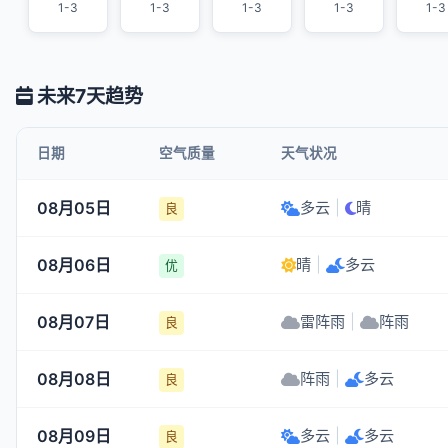
1-3
1-3
1-3
1-3
1-3
未来7天趋势
日期
空气质量
天气状况
08月05日
多云
|
晴
良
08月06日
晴
|
多云
优
08月07日
雷阵雨
|
阵雨
良
08月08日
阵雨
|
多云
良
08月09日
多云
|
多云
良