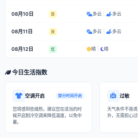
08月10日
多云
|
多云
良
08月11日
多云
|
多云
良
08月12日
晴
|
晴
优
今日生活指数
空调开启
过敏
部分时间开启
您将感到些燥热，建议您在适当的时
天气条件不易诱
候开启制冷空调来降低温度，以免中
外，无需担心过
暑。