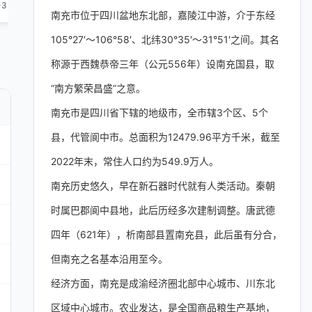
-3
1-3
1-3
1-3
1-3
南充市位于四川盆地东北部，嘉陵江中游，介于东经
105°27′～106°58′、北纬30°35′～31°51′之间。其名
称源于西魏恭帝三年（公元556年）设南充国县，取
“南方繁荣昌盛”之意。
南充市是四川省下辖的地级市，全市辖3个区、5个
县，代管阆中市。总面积为12479.96平方千米，截至
2022年末，常住人口约为549.9万人。
南充历史悠久，早在新石器时代就有人类活动。秦朝
时属巴郡阆中县地，此后历经多次建制调整。唐武德
四年（621年），析南部县置南充县，此后虽有分合，
但南充之名基本沿用至今。
经济方面，南充是成渝经济圈北部中心城市、川东北
区域中心城市。农业发达，是全国商品粮生产基地，