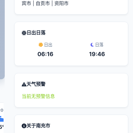
宾市
|
自贡市
|
资阳市
日出日落
日出
日落
06:16
19:46
天气预警
当前无预警信息
:00
07:00
08:00
15:00
09:00
关于南充市
5°
26°
27°
33°
28°