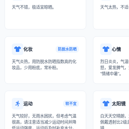
天气不错，极适宜晾晒。
天气太热，不适
化妆
心情
防脱水防晒
天气炎热，用防脱水防晒指数高的化
烈日炎炎，气温
妆品，少用粉底，常补粉。
怒，爱发脾气，
“情绪中暑”。
运动
太阳镜
较不宜
天气较好，无雨水困扰，但考虑气温
白天天空晴朗，
很高，请注意适当减少运动时间并降
佩戴透射比2级且
低运动强度，运动后及时补充水分。
镜