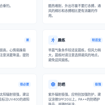
合垂钓。
酷热难耐，外出尽量不要打赤膊，通
风的棉衫和赤膊相比更有消暑的作
用。
晨练
差
较适宜
很高，心情易躁易
早晨气象条件较适宜晨练，但风力稍
注意消夏降温，提防
大，晨练时请注意选择避风的地点，
避免迎风锻炼。
防晒
很必要
极强
太阳辐射很强，建议
紫外辐射极强，应特别加强防护，建
标注UV400的遮阳
议涂擦SPF20以上，PA++的防晒护
肤品，并随时补涂。