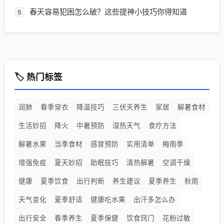
春天容易犯困怎么破？这些提神小技巧你得知道
5
🏷️ 热门标签
润肺
春季穿衣
降温技巧
三伏天养生
家居
解暑食材
生活妙招
降火
中暑预防
湿热天气
食疗方法
解暑水果
当季食材
感冒预防
实用清单
梅雨季
增强免疫
夏天妙招
助眠技巧
清热解暑
空调干燥
健康
夏季饮食
出行判断
养生建议
夏季养生
秋雨
天气变化
夏季舒适
健康吃水果
出汗多怎么办
出行安全
春季养生
夏季保健
饮食窍门
花粉过敏