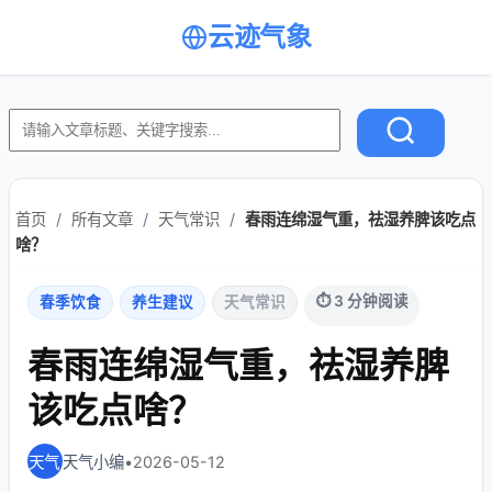
云迹气象
首页
/
所有文章
/
天气常识
/
春雨连绵湿气重，祛湿养脾该吃点
啥？
⏱ 3 分钟阅读
春季饮食
养生建议
天气常识
春雨连绵湿气重，祛湿养脾
该吃点啥？
天气小编
•
2026-05-12