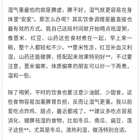
湿气重最怕的就是脾虚，脾不好，湿气就更容易在身
体里“安家”。那怎么办呢？其实饮食调理是最直接也
最有效的方式。我自己这段时间就开始喝点祛湿粥，
像薏米、红豆、山药这些食材煮在一起，早上来一
碗，整个人都轻松不少。**薏米性凉，红豆补血又利
湿，山药还能健脾，搭配起来效果特别好**。不过要
注意，薏米偏寒，体质偏寒的朋友可以炒一下再煮，
温和一些。
除了喝粥，平时的饮食也要注意少油腻、少甜食，这
些食物容易加重脾胃负担，反而让湿气更重。我以前
爱吃点炸鸡、甜点，最近都戒了。**建议多吃点容易
消化、健脾祛湿的食物，比如冬瓜、南瓜、扁豆、莲
子这些**。尤其是冬瓜，清热利湿，做汤特别合适。