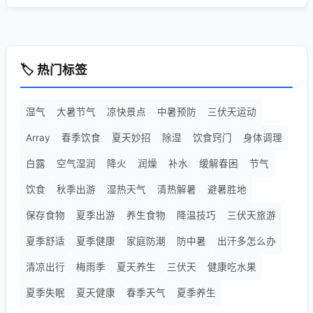
🏷️ 热门标签
湿气
大暑节气
凉快景点
中暑预防
三伏天运动
Array
春季饮食
夏天妙招
除湿
饮食窍门
身体调理
白露
空气湿润
降火
润燥
补水
缓解春困
节气
饮食
秋季出游
湿热天气
清热解暑
避暑胜地
保存食物
夏季出游
养生食物
降温技巧
三伏天旅游
夏季舒适
夏季健康
家庭防潮
防中暑
出汗多怎么办
清凉出行
梅雨季
夏天养生
三伏天
健康吃水果
夏季失眠
夏天健康
春季天气
夏季养生